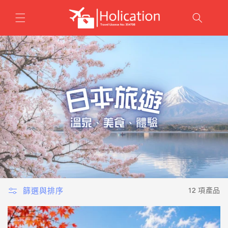
跳至內
容
篩選與排序
12 項產品