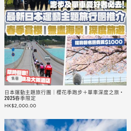
售罄
日本運動主題旅行團｜櫻花季跑步＋單車深度之旅・
2025春季限定
定
HK$2,000.00
價