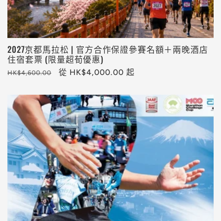
2027京都馬拉松 | 官方合作保證參賽名額＋兩晚酒店
住宿套票 (限量超荀優惠)
定
售
從 HK$4,000.00 起
HK$4,600.00
價
價