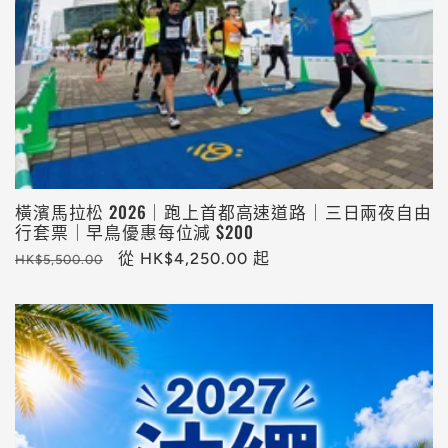
橫濱馬拉松 2026｜跑上首都高速道路｜三日兩夜自由
行套票｜早鳥優惠每位減 $200
定
售
從 HK$4,250.00 起
HK$5,500.00
價
價