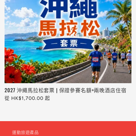
2027 沖繩馬拉松套票 | 保證參賽名額+兩晚酒店住宿
定
從 HK$1,700.00 起
價
運動旅遊產品