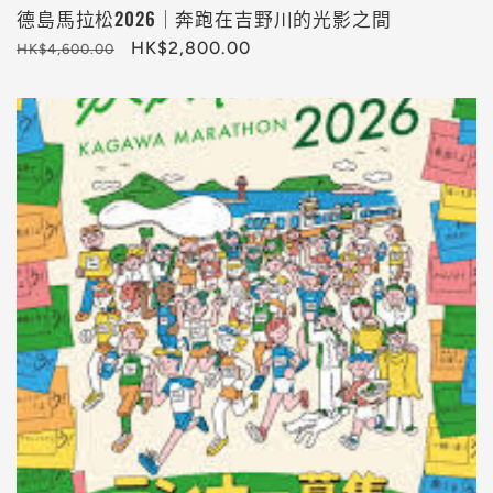
德島馬拉松2026｜奔跑在吉野川的光影之間
定
售
HK$2,800.00
HK$4,600.00
價
價