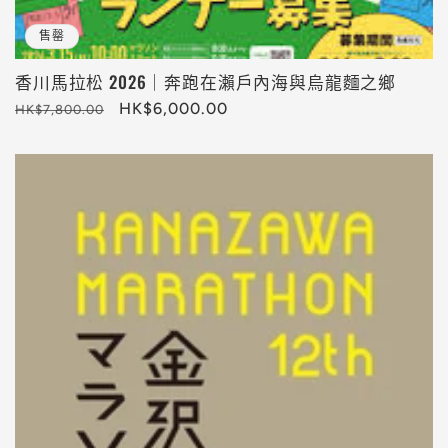
售罄
香川馬拉松 2026｜奔跑在瀨戶內海與烏龍麵之鄉
定
售
HK$6,000.00
HK$7,800.00
價
價