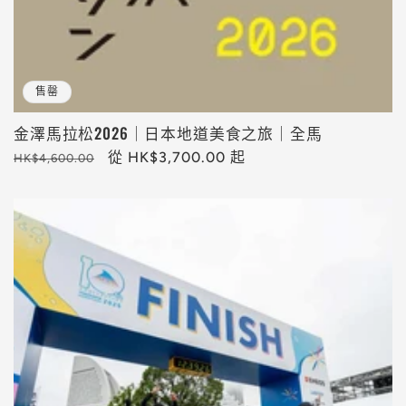
售罄
金澤馬拉松2026｜日本地道美食之旅｜全馬
定
售
從 HK$3,700.00 起
HK$4,600.00
價
價