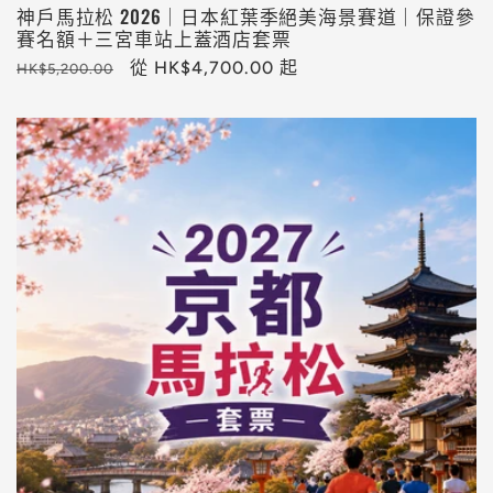
神戶馬拉松 2026｜日本紅葉季絕美海景賽道｜保證參
賽名額＋三宮車站上蓋酒店套票
定
售
從 HK$4,700.00 起
HK$5,200.00
價
價