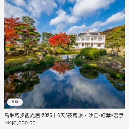
售罄
鳥取跑步觀光團 2025｜6天5夜跑旅・沙丘×紅葉×溫泉
定
HK$2,000.00