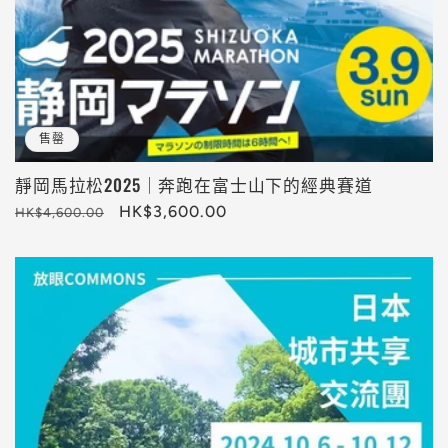
售罄
靜岡馬拉松2025｜奔跑在富士山下的經典賽道
定
售
HK$3,600.00
HK$4,600.00
價
價